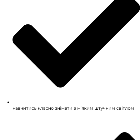
навчитись класно знімати з м’яким штучним світлом