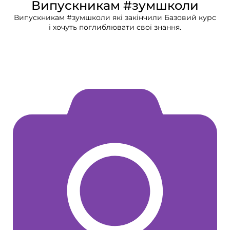
Випускникам #зумшколи
Випускникам #зумшколи які закінчили Базовий курс
і хочуть поглиблювати свої знання.