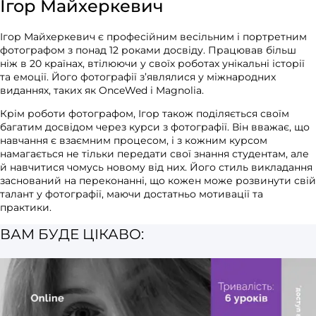
Ігор Майхеркевич
Ігор Майхеркевич є професійним весільним і портретним
фотографом з понад 12 роками досвіду. Працював більш
ніж в 20 країнах, втілюючи у своїх роботах унікальні історії
та емоції. Його фотографії з’являлися у міжнародних
виданнях, таких як OnceWed і Magnolia.
Крім роботи фотографом, Ігор також поділяється своїм
багатим досвідом через курси з фотографії. Він вважає, що
навчання є взаємним процесом, і з кожним курсом
намагається не тільки передати свої знання студентам, але
й навчитися чомусь новому від них. Його стиль викладання
заснований на переконанні, що кожен може розвинути свій
талант у фотографії, маючи достатньо мотивації та
практики.
ВАМ БУДЕ ЦІКАВО: