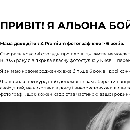
ПРИВІТ! Я АЛЬОНА Б
Мама двох діток & Premium фотограф вже > 6 років.
Створила красиві спогади про перші дні життя немовлят 
В 2023 року я відкрила власну фотостудію у Києві, і п
Я знімаю новонароджених вже більше 6 років і досі кож
Я створила цей курс, щоб допомогти вам зберегти найці
своїх дітей, не виходячи з дому і використовуючи лише 
фотографії, щоб кожен кадр став частиною вашої родинно