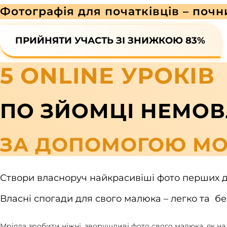
Фотографія для початківців – почн
ПРИЙНЯТИ УЧАСТЬ ЗІ ЗНИЖКОЮ 83%
5 ONLINE УРОКІВ
ПО ЗЙОМЦІ НЕМОВ
ЗА ДОПОМОГОЮ МО
Створи власноруч найкрасивіші фото перших дн
Власні спогади для свого малюка – легко та бе
Мріяла зробити ніжні, зворушливі фото свого малюка, як на