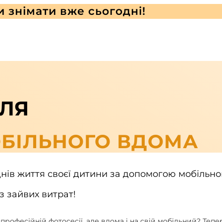
и знімати вже сьогодні!
ЛЯ
БІЛЬНОГО ВДОМА
ів життя своєї дитини за допомогою мобільног
з зайвих витрат!
 професійній фотосесії, але вдома і на свій мобільний? Теп