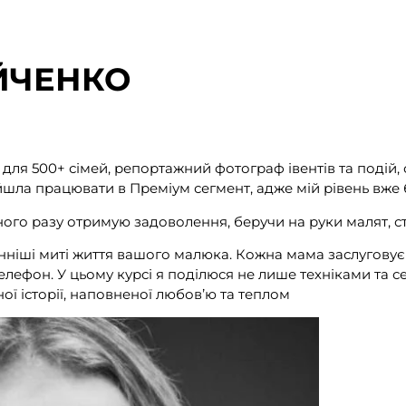
ОЙЧЕНКО
для 500+ сімей, репортажний фотограф івентів та подій,
ерейшла працювати в Преміум сегмент, адже мій рівень в
ного разу отримую задоволення, беручи на руки малят, с
нніші миті життя вашого малюка. Кожна мама заслуговує
телефон. У цьому курсі я поділюся не лише техніками та
ї історії, наповненої любовʼю та теплом