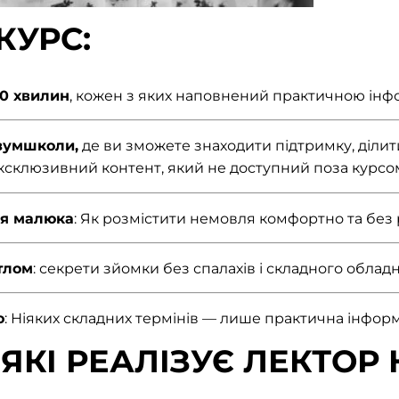
КУРС:
10 хвилин
, кожен з яких наповнений практичною інф
#зумшколи,
де ви зможете знаходити підтримку, ділит
ксклюзивний контент, який не доступний поза курсо
ля малюка
: Як розмістити немовля комфортно та без 
тлом
: секрети зйомки без спалахів і складного облад
о
: Ніяких складних термінів — лише практична інформа
ЯКІ РЕАЛІЗУЄ ЛЕКТОР 