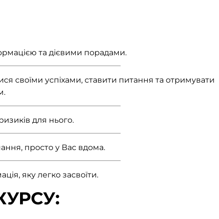
ормацією та дієвими порадами.
ися своїми успіхами, ставити питання та отримувати
м.
ризиків для нього.
нання, просто у Вас вдома.
ція, яку легко засвоїти.
КУРСУ: