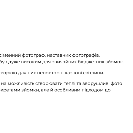
 сімейний фотограф, наставник фотографів.
же був дуже високим для звичайних бюджетних зйомок.
творюю для них неповторні казкові світлини.
 на можливість створювати теплі та зворушливі фото
 секретами зйомки, але й особливим підходом до