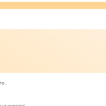
о .
ер це можливо!